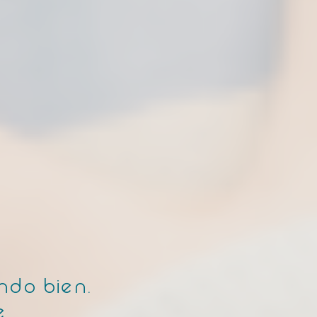
ndo bien.
e.