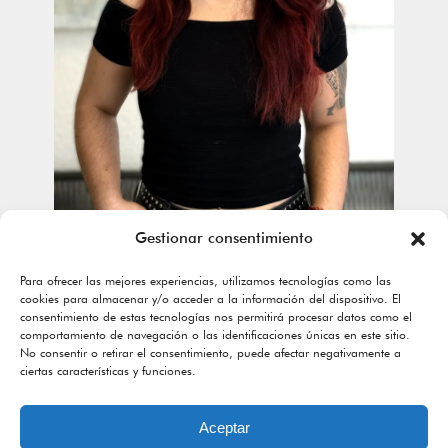
Gestionar consentimiento
Para ofrecer las mejores experiencias, utilizamos tecnologías como las
cookies para almacenar y/o acceder a la información del dispositivo. El
Estoy especializada en
consentimiento de estas tecnologías nos permitirá procesar datos como el
evaluación
y me formé
comportamiento de navegación o las identificaciones únicas en este sitio.
inicialmente en el ámbito
No consentir o retirar el consentimiento, puede afectar negativamente a
hospitalario, por lo que mi
ciertas características y funciones.
primer contacto fue con las
patologías neurológicas
. Sin
embargo, con el tiempo empecé
Aceptar
a ver que, fuera del sistema